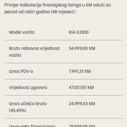
Primjer kalkulacije finansijskog lizinga u KM valuti za
period od četiri godine (48 mjeseci) :
Model vozila
KIA K2500
Bruto nabavna vrijednost
54.999,00 KM
vozila
Iznos PDV-a
7.991,31 KM
Vrijednost ugovora
47.007,81 KM
Iznos učešća bruto
24.999,03 KM
(45,45%)
Iznos neto finansiranja
29.999,99 KM