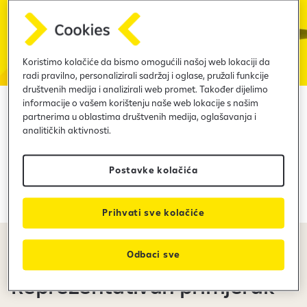
i
a
č
u
n
Koristimo kolačiće da bismo omogućili našoj web lokaciji da
radi pravilno, personalizirali sadržaj i oglase, pružali funkcije
društvenih medija i analizirali web promet. Također dijelimo
informacije o vašem korištenju naše web lokacije s našim
KIA K2500
partnerima u oblastima društvenih medija, oglašavanja i
analitičkih aktivnosti.
Učinite bolje poslovanje mogućim!
Postavke kolačića
Pošaljite upit
Prihvati sve kolačiće
Odbaci sve
KALKULACIJA
Reprezentativan primjerak