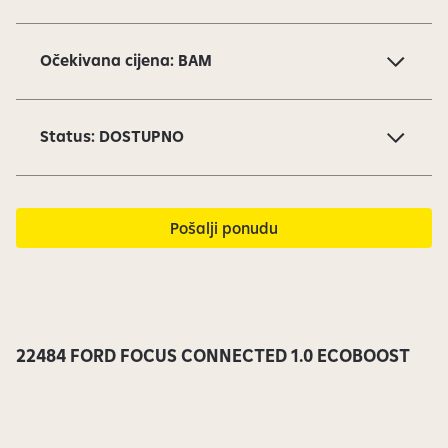
d
o
Očekivana cijena: BAM
v
i
1
Status: DOSTUPNO
o
d
1
4
Pošalji ponudu
s
u
t
r
e
22484 FORD FOCUS CONNECTED 1.0 ECOBOOST
n
u
t
n