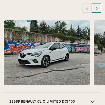
d
l
j
i
v
i
.
S
l
a
22689 RENAULT CLIO LIMITED DCI 100
j