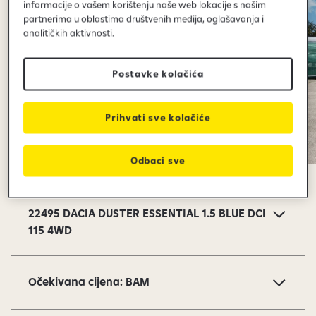
informacije o vašem korištenju naše web lokacije s našim
partnerima u oblastima društvenih medija, oglašavanja i
analitičkih aktivnosti.
Postavke kolačića
Prihvati sve kolačiće
Odbaci sve
S
l
a
22495 DACIA DUSTER ESSENTIAL 1.5 BLUE DCI
j
115 4WD
d
o
v
Očekivana cijena: BAM
i
1