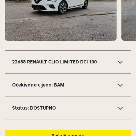
S
l
a
22688 RENAULT CLIO LIMITED DCI 100
j
d
o
Očekivana cijena: BAM
v
i
1
Status: DOSTUPNO
o
d
1
6
Pošalji ponudu