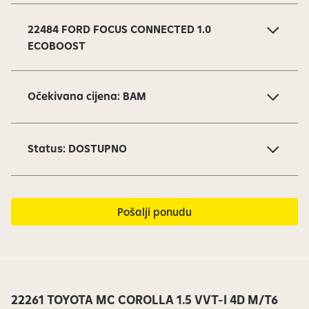
l
a
22484 FORD FOCUS CONNECTED 1.0
j
ECOBOOST
d
o
v
Očekivana cijena: BAM
i
1
o
Status: DOSTUPNO
d
1
6
s
Pošalji ponudu
u
t
r
e
n
22261 TOYOTA MC COROLLA 1.5 VVT-I 4D M/T6
u