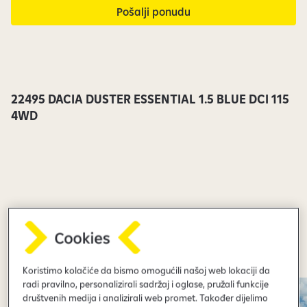
u
Pošalji ponudu
t
r
e
n
u
22495 DACIA DUSTER ESSENTIAL 1.5 BLUE DCI 115
t
4WD
n
o
v
i
d
l
j
i
v
i
Koristimo kolačiće da bismo omogućili našoj web lokaciji da
.
radi pravilno, personalizirali sadržaj i oglase, pružali funkcije
društvenih medija i analizirali web promet. Također dijelimo