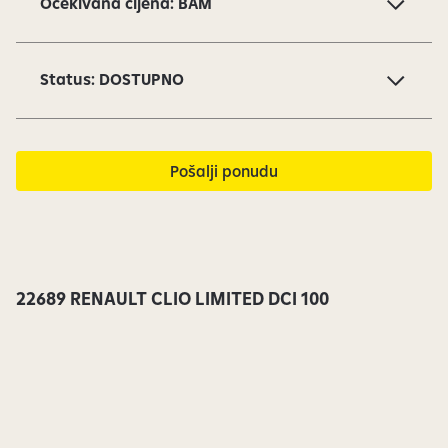
Očekivana cijena: BAM
v
i
1
Status: DOSTUPNO
o
d
1
3
Pošalji ponudu
s
u
t
r
e
22689 RENAULT CLIO LIMITED DCI 100
n
u
t
n
o
v
i