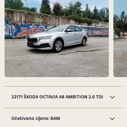
j
i
v
i
.
S
l
a
22171 ŠKODA OCTAVIA A8 AMBITION 2.0 TDI
j
d
o
Očekivana cijena: BAM
v