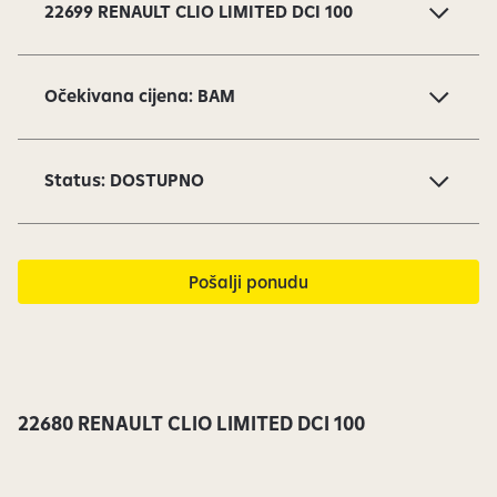
a
22699 RENAULT CLIO LIMITED DCI 100
j
d
o
Očekivana cijena: BAM
v
i
1
Status: DOSTUPNO
o
d
1
7
Pošalji ponudu
s
u
t
r
e
22680 RENAULT CLIO LIMITED DCI 100
n
u
t