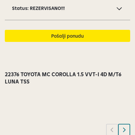
o
Status: REZERVISANO!!!
d
1
4
s
Pošalji ponudu
u
t
r
e
n
22376 TOYOTA MC COROLLA 1.5 VVT-I 4D M/T6
u
LUNA TSS
t
n
o
v
i
d
l
j