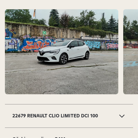
j
i
v
i
.
S
l
a
22679 RENAULT CLIO LIMITED DCI 100
j
d
o