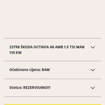
S
l
a
23798 ŠKODA OCTAVIA A8 AMB 1.5 TSI MAN
j
110 KW
d
o
v
Očekivana cijena: BAM
i
o
d
Status: REZERVISANO!!!
1
7
s