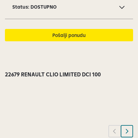
1
Status: DOSTUPNO
o
d
1
4
Pošalji ponudu
s
u
t
r
e
22679 RENAULT CLIO LIMITED DCI 100
n
u
t
n
o
v
i
d
l