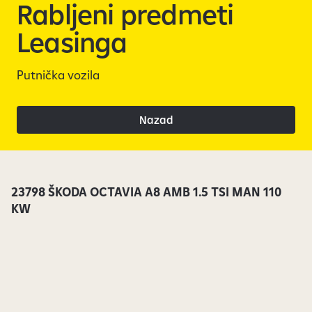
i
a
Rabljeni predmeti
č
Leasinga
u
n
Putnička vozila
Nazad
23798 ŠKODA OCTAVIA A8 AMB 1.5 TSI MAN 110
KW