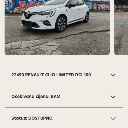
S
l
a
22690 RENAULT CLIO LIMITED DCI 100
j
d
o
Očekivana cijena: BAM
v
i
1
Status: DOSTUPNO
o
d