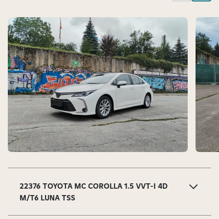
i
v
i
.
S
l
a
22376 TOYOTA MC COROLLA 1.5 VVT-I 4D
j
M/T6 LUNA TSS
d
o