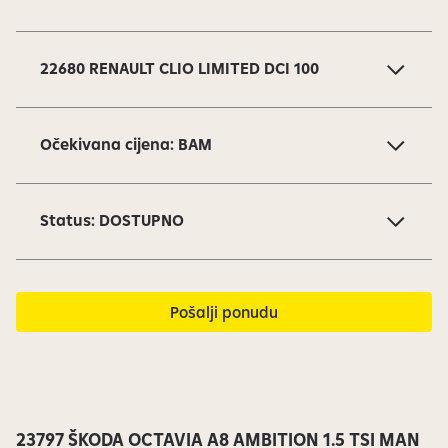
S
l
a
22680 RENAULT CLIO LIMITED DCI 100
j
d
o
Očekivana cijena: BAM
v
i
1
Status: DOSTUPNO
o
d
1
7
Pošalji ponudu
s
u
t
r
e
23797 ŠKODA OCTAVIA A8 AMBITION 1.5 TSI MAN
n