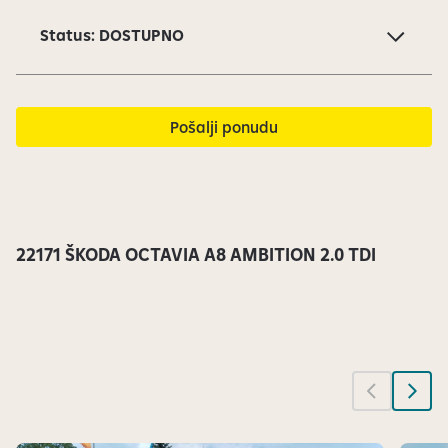
o
Status: DOSTUPNO
d
1
5
s
Pošalji ponudu
u
t
r
e
n
22171 ŠKODA OCTAVIA A8 AMBITION 2.0 TDI
u
t
n
o
v
i
d
l