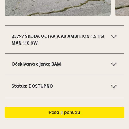
S
l
a
23797 ŠKODA OCTAVIA A8 AMBITION 1.5 TSI
j
MAN 110 KW
d
o
v
Očekivana cijena: BAM
i
1
o
Status: DOSTUPNO
d
1
5
s
Pošalji ponudu
u
t