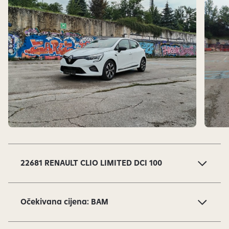
v
i
.
S
l
a
22681 RENAULT CLIO LIMITED DCI 100
j
d
o
Očekivana cijena: BAM
v
i