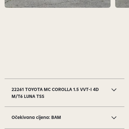
S
l
a
22261 TOYOTA MC COROLLA 1.5 VVT-I 4D
j
M/T6 LUNA TSS
d
o
v
Očekivana cijena: BAM
i
1