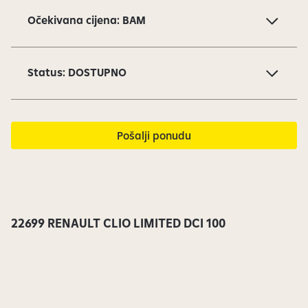
v
Očekivana cijena: BAM
i
1
o
Status: DOSTUPNO
d
1
5
s
Pošalji ponudu
u
t
r
e
n
22699 RENAULT CLIO LIMITED DCI 100
u
t
n
o
v