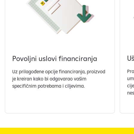
Uš
Povoljni uslovi financiranja
Pro
Uz prilagođene opcije financiranja, proizvod
uma
je kreiran kako bi odgovarao vašim
cij
specifičnim potrebama i ciljevima.
nes
S
l
a