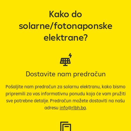
j
Kako do
d
o
solarne/fotonaponske
v
i
elektrane?
1
o
d
4
s
Dostavite nam predračun
u
t
Pošaljite nam predračun za solarnu elektranu, kako bismo
r
pripremili za vas informativnu ponudu koja će vam pružiti
e
sve potrebne detalje. Predračun možete dostaviti na našu
n
adresu
info@rlbh.ba
.
u
t
n
o