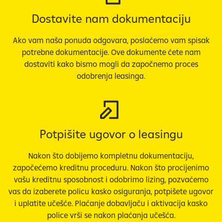
v
Dostavite nam dokumentaciju
i
d
Ako vam naša ponuda odgovara, poslaćemo vam spisak
l
potrebne dokumentacije. Ove dokumente ćete nam
j
dostaviti kako bismo mogli da započnemo proces
i
odobrenja leasinga.
v
i
.
Potpišite ugovor o leasingu
Nakon što dobijemo kompletnu dokumentaciju,
započećemo kreditnu proceduru. Nakon što procijenimo
vašu kreditnu sposobnost i odobrimo lizing, pozvaćemo
vas da izaberete policu kasko osiguranja, potpišete ugovor
i uplatite učešće. Plaćanje dobavljaču i aktivacija kasko
police vrši se nakon plaćanja učešća.