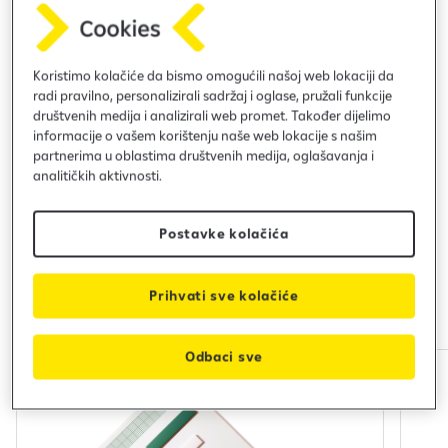
Zašto investirati u solarne i
i
a
č
fotonaponske elektrane?
u
n
Koristimo kolačiće da bismo omogućili našoj web lokaciji da
Ulaganje u solarnu energiju predstavlja pametnu
radi pravilno, personalizirali sadržaj i oglase, pružali funkcije
investiciju za održiviju budućnost i finansijsku
društvenih medija i analizirali web promet. Također dijelimo
uštedu. Svjesni toga, omogućili smo vam fleksibilne
informacije o vašem korištenju naše web lokacije s našim
partnerima u oblastima društvenih medija, oglašavanja i
uslove finansiranja solarnih i fotonaponskih
analitičkih aktivnosti.
elektrana, čime pružamo podršku kompanijama i
pojedincima koji žele smanjiti troškove energije i
doprinijeti očuvanju životne sredine.
Postavke kolačića
Prihvati sve kolačiće
Odbaci sve