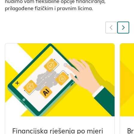
nudimo vam fleksibilne opcije financiranja,
prilagođene fizičkim i pravnim licima.
Financijska rješenja po mjeri
Br