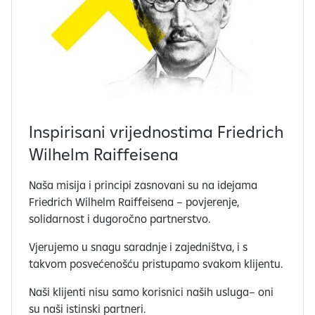
o
d
4
s
u
t
r
e
Inspirisani vrijednostima Friedrich
n
Wilhelm Raiffeisena
u
t
Naša misija i principi zasnovani su na idejama
n
Friedrich Wilhelm Raiffeisena – povjerenje,
o
solidarnost i dugoročno partnerstvo.
v
i
Vjerujemo u snagu saradnje i zajedništva, i s
d
takvom posvećenošću pristupamo svakom klijentu.
l
j
Naši klijenti nisu samo korisnici naših usluga– oni
i
su naši istinski partneri.