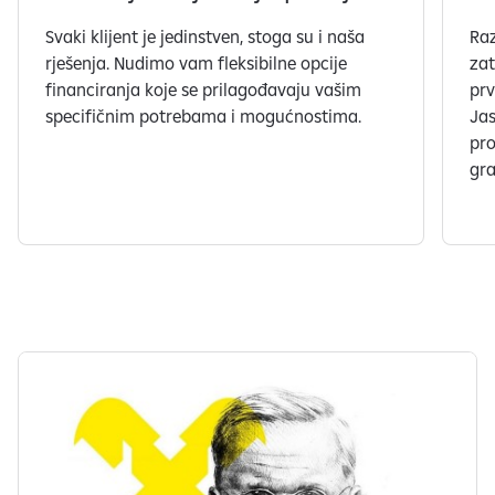
Svaki klijent je jedinstven, stoga su i naša
Raz
rješenja. Nudimo vam fleksibilne opcije
zat
financiranja koje se prilagođavaju vašim
prv
specifičnim potrebama i mogućnostima.
Jas
pro
gra
S
l
a
j
d
o
v
i
1