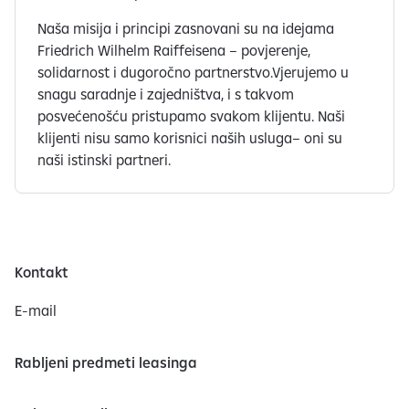
v
Naša misija i principi zasnovani su na idejama
i
Friedrich Wilhelm Raiffeisena – povjerenje,
.
solidarnost i dugoročno partnerstvo.Vjerujemo u
snagu saradnje i zajedništva, i s takvom
posvećenošću pristupamo svakom klijentu. Naši
klijenti nisu samo korisnici naših usluga– oni su
naši istinski partneri.
Kontakt
E-mail
Rabljeni predmeti leasinga