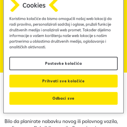
i
a
Leasing vozila
č
u
Financirajte kupovinu vozila putem Raiffeisen
Koristimo kolačiće da bismo omogućili našoj web lokaciji da
n
radi pravilno, personalizirali sadržaj i oglase, pružali funkcije
leasinga!
društvenih medija i analizirali web promet. Također dijelimo
informacije o vašem korištenju naše web lokacije s našim
partnerima u oblastima društvenih medija, oglašavanja i
Apliciraj online
analitičkih aktivnosti.
Dokumentacija
Postavke kolačića
Prihvati sve kolačiće
Razmišljate o kupovini
Odbaci sve
vozila?
Bilo da planirate nabavku novog ili polovnog vozila,