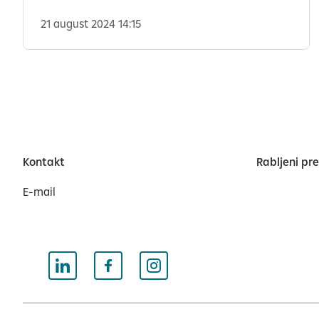
Hercegovine za 2024. godinu, koji je namijenjen
promicanju kupovine i korištenja električnih
21 august 2024 14:15
automobila.
Kontakt
Rabljeni pr
E-mail