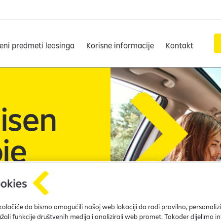
jeni predmeti leasinga
Korisne informacije
Kontakt
eisen
je
m
kolačiće da bismo omogućili našoj web lokaciji da radi pravilno, personalizir
ffeisen
užali funkcije društvenih medija i analizirali web promet. Također dijelimo i