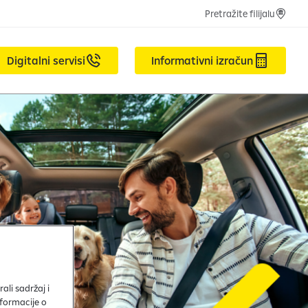
Pretražite filijalu
Digitalni servisi
Informativni izračun
ali sadržaj i
nformacije o