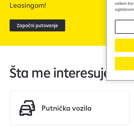
Leasingom!
vašem kori
oglašavanja
Započni putovanje
Šta me interesuje da
Putnička vozila