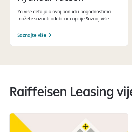
Za više detalja o ovoj ponudi i pogodnostima
možete saznati odabirom opcije Saznaj više
Saznajte više
S
l
a
j
d
o
Raiffeisen Leasing vij
v
i
1
Vijesti su učitane
o
d
1