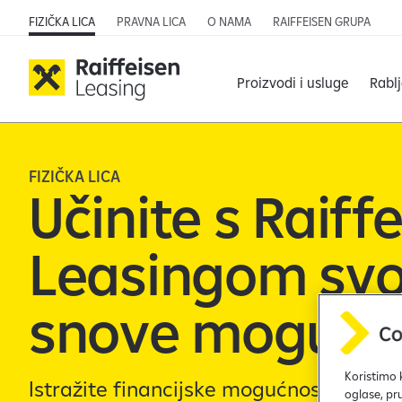
FIZIČKA LICA
PRAVNA LICA
O NAMA
RAIFFEISEN GRUPA
Proizvodi i usluge
Rabl
FIZIČKA LICA
Učinite s Raiff
Leasingom svo
snove mogući
Koristimo 
Istražite financijske mogućnosti sa Rai
oglase, pr