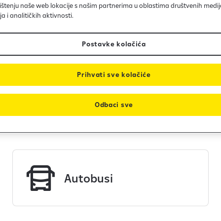
štenju naše web lokacije s našim partnerima u oblastima društvenih medij
 i analitičkih aktivnosti.
Postavke kolačića
Prihvati sve kolačiće
Odbaci sve
nas?
Autobusi