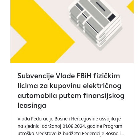
s
u
t
r
e
n
u
t
n
o
Subvencije Vlade FBiH fizičkim
v
i
licima za kupovinu električnog
d
automobila putem finansijskog
l
leasinga
j
i
Vlada Federacije Bosne i Hercegovine usvojila je
v
na sjednici održanoj 01.08.2024. godine Program
i
utroška sredstava iz budžeta Federacije Bosne i
.