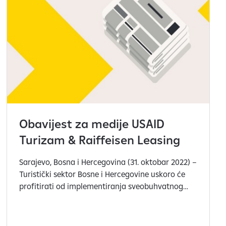
Obavijest za medije USAID
Turizam & Raiffeisen Leasing
Sarajevo, Bosna i Hercegovina (31. oktobar 2022) –
Turistički sektor Bosne i Hercegovine uskoro će
profitirati od implementiranja sveobuhvatnog
plana olakšanja pristupa finansijama za
investitore i poduzetnike u oblasti turizma,
uključujući i stvaranje specijaliziranih finansijskih